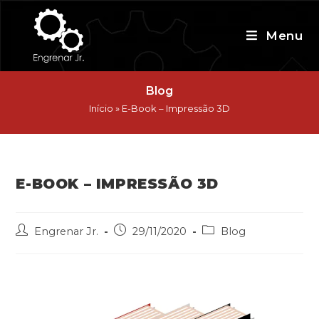
Skip
to
Menu
content
Blog
Início
»
E-Book – Impressão 3D
E-BOOK – IMPRESSÃO 3D
Post
Post
Post
Engrenar Jr.
29/11/2020
Blog
author:
published:
category: