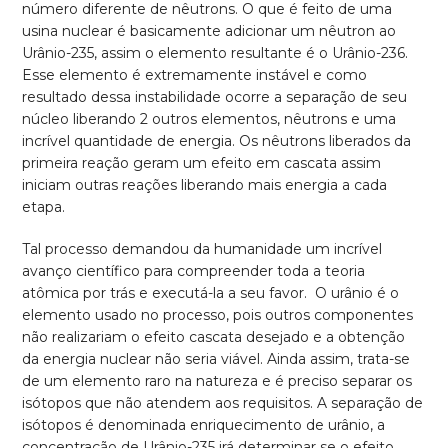
número diferente de nêutrons. O que é feito de uma
usina nuclear é basicamente adicionar um nêutron ao
Urânio-235, assim o elemento resultante é o Urânio-236.
Esse elemento é extremamente instável e como
resultado dessa instabilidade ocorre a separação de seu
núcleo liberando 2 outros elementos, nêutrons e uma
incrível quantidade de energia. Os nêutrons liberados da
primeira reação geram um efeito em cascata assim
iniciam outras reações liberando mais energia a cada
etapa.
Tal processo demandou da humanidade um incrível
avanço científico para compreender toda a teoria
atômica por trás e executá-la a seu favor. O urânio é o
elemento usado no processo, pois outros componentes
não realizariam o efeito cascata desejado e a obtenção
da energia nuclear não seria viável. Ainda assim, trata-se
de um elemento raro na natureza e é preciso separar os
isótopos que não atendem aos requisitos. A separação de
isótopos é denominada enriquecimento de urânio, a
concentração de Urânio-235 irá determinar se o efeito