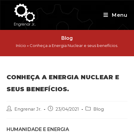
Skip
to
Menu
content
Blog
Início
»
Conheça a Energia Nuclear e seus benefícios.
CONHEÇA A ENERGIA NUCLEAR E
SEUS BENEFÍCIOS.
Post
Post
Post
Engrenar Jr.
23/04/2021
Blog
author:
published:
category:
HUMANIDADE E ENERGIA