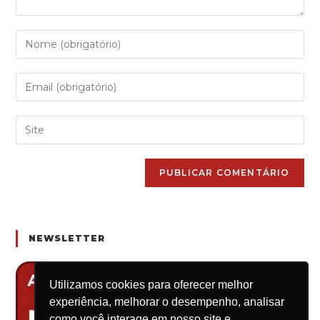
Enter
your
name
Enter
or
your
username
email
to
Enter
address
comment
your
to
website
comment
URL
(optional)
NEWSLETTER
Utilizamos cookies para oferecer melhor
experiência, melhorar o desempenho, analisar
como você interage em nosso site e