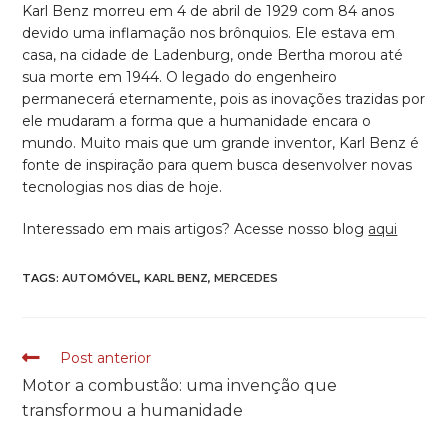
Karl Benz morreu em 4 de abril de 1929 com 84 anos
devido uma inflamação nos brônquios. Ele estava em
casa, na cidade de Ladenburg, onde Bertha morou até
sua morte em 1944. O legado do engenheiro
permanecerá eternamente, pois as inovações trazidas por
ele mudaram a forma que a humanidade encara o
mundo. Muito mais que um grande inventor, Karl Benz é
fonte de inspiração para quem busca desenvolver novas
tecnologias nos dias de hoje.
Interessado em mais artigos? Acesse nosso blog
aqui
TAGS:
AUTOMÓVEL
,
KARL BENZ
,
MERCEDES
Post anterior
READ
Motor a combustão: uma invenção que
MORE
transformou a humanidade
ARTICLES