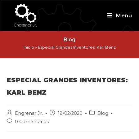
Skip
to
Menu
content
Blog
Início
»
Especial Grandes Inventores: Karl Benz
ESPECIAL GRANDES INVENTORES:
KARL BENZ
Post
Post
Post
Engrenar Jr.
18/02/2020
Blog
author:
published:
category:
Post
0 Comentários
comments: