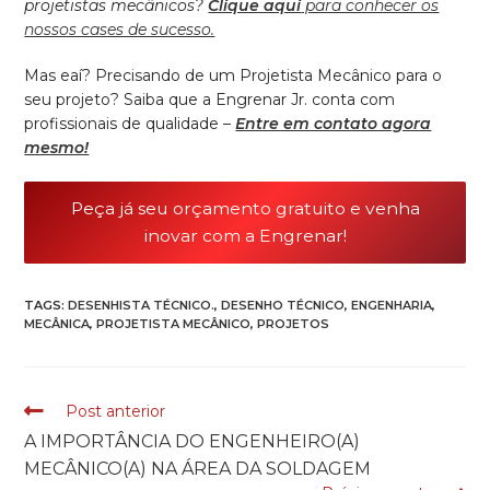
projetistas mecânicos?
Clique aqui
para conhecer os
nossos cases de sucesso.
Mas eaí? Precisando de um Projetista Mecânico para o
seu projeto? Saiba que a Engrenar Jr. conta com
profissionais de qualidade –
Entre em contato agora
mesmo!
Peça já seu orçamento gratuito e venha
inovar com a Engrenar!
TAGS:
DESENHISTA TÉCNICO.
,
DESENHO TÉCNICO
,
ENGENHARIA
,
MECÂNICA
,
PROJETISTA MECÂNICO
,
PROJETOS
Post anterior
READ
A IMPORTÂNCIA DO ENGENHEIRO(A)
MORE
MECÂNICO(A) NA ÁREA DA SOLDAGEM
ARTICLES