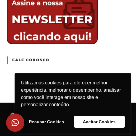
FALE CONOSCO
Utilizamos cookies para oferecer melhor
experiência, melhorar o desempenho, analisar
como você interage em nosso site e
personalizar conteúdo.
© 2025 Engrenar Jr. | Rod. Washington Luís, km
235, São Carlos/SP – CEP: 13.565-905 | CNPJ:
Recusar Cookies
Aceitar Cookies
15.659.925/0001-16