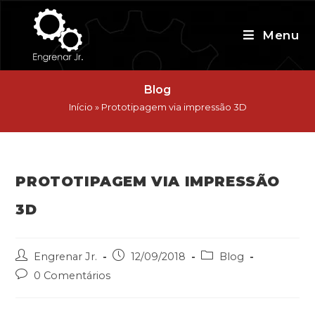
Skip
to
Menu
content
Blog
Início
»
Prototipagem via impressão 3D
PROTOTIPAGEM VIA IMPRESSÃO
3D
Post
Post
Post
Engrenar Jr.
12/09/2018
Blog
author:
published:
category:
Post
0 Comentários
comments: