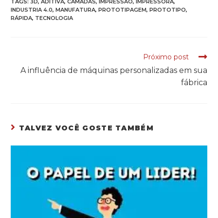
TAGS:
3D
,
ADITIVA
,
CAMADAS
,
IMPRESSAO
,
IMPRESSORA
,
INDUSTRIA 4.0
,
MANUFATURA
,
PROTOTIPAGEM
,
PROTOTIPO
,
RÁPIDA
,
TECNOLOGIA
Próximo post
READ
A influência de máquinas personalizadas em sua
MORE
fábrica
ARTICLES
TALVEZ VOCÊ GOSTE TAMBÉM