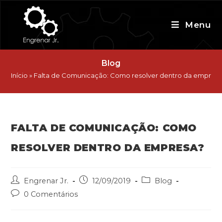
Skip
to
Menu
content
Blog
Início
»
Falta de Comunicação: Como resolver dentro da empres
FALTA DE COMUNICAÇÃO: COMO
RESOLVER DENTRO DA EMPRESA?
Post
Post
Post
Engrenar Jr.
12/09/2019
Blog
author:
published:
category:
Post
0 Comentários
comments: