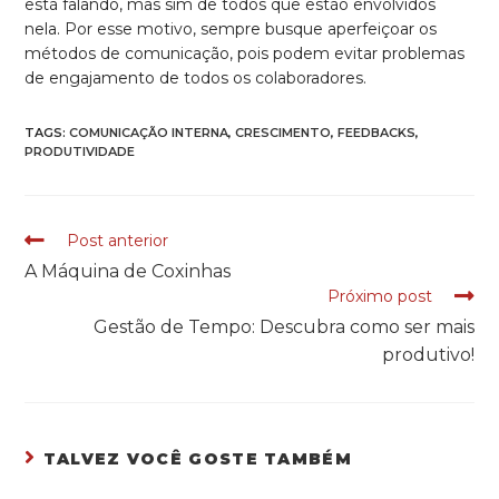
está falando, mas sim de todos que estão envolvidos
nela. Por esse motivo, sempre busque aperfeiçoar os
métodos de comunicação, pois podem evitar problemas
de engajamento de todos os colaboradores.
TAGS:
COMUNICAÇÃO INTERNA
,
CRESCIMENTO
,
FEEDBACKS
,
PRODUTIVIDADE
Post anterior
READ
A Máquina de Coxinhas
MORE
Próximo post
ARTICLES
Gestão de Tempo: Descubra como ser mais
produtivo!
TALVEZ VOCÊ GOSTE TAMBÉM