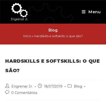
Skip
to
Menu
content
Blog
Início
»
Hardskills e softskills: o que são?
HARDSKILLS E SOFTSKILLS: O QUE
SÃO?
Post
Post
Post
Engrenar Jr.
18/07/2019
Blog
author:
published:
category:
Post
0 Comentários
comments: