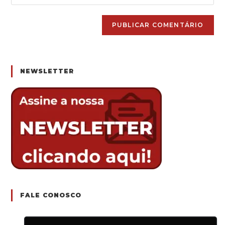
your
to
website
comment
URL
(optional)
NEWSLETTER
FALE CONOSCO