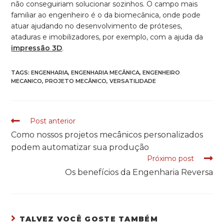
não conseguiriam solucionar sozinhos. O campo mais
familiar ao engenheiro é o da biomecânica, onde pode
atuar ajudando no desenvolvimento de próteses,
ataduras e imobilizadores, por exemplo, com a ajuda da
impressão 3D
.
TAGS:
ENGENHARIA
,
ENGENHARIA MECÂNICA
,
ENGENHEIRO
MECANICO
,
PROJETO MECÂNICO
,
VERSATILIDADE
Post anterior
READ
Como nossos projetos mecânicos personalizados
MORE
podem automatizar sua produção
ARTICLES
Próximo post
Os benefícios da Engenharia Reversa
TALVEZ VOCÊ GOSTE TAMBÉM