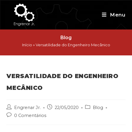
Skip
to
Menu
content
Blog
Início
»
Versatilidade do Engenheiro Mecânico
VERSATILIDADE DO ENGENHEIRO
MECÂNICO
Post
Post
Post
Engrenar Jr.
22/05/2020
Blog
author:
published:
category:
Post
0 Comentários
comments: