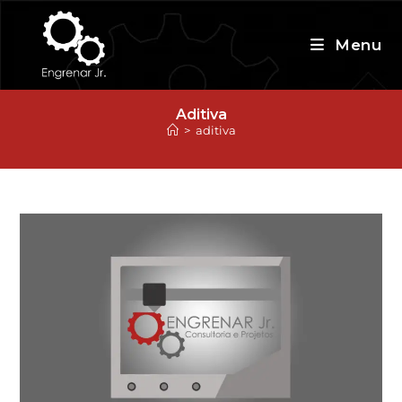
Ir
para
Menu
o
conteúdo
Aditiva
>
aditiva