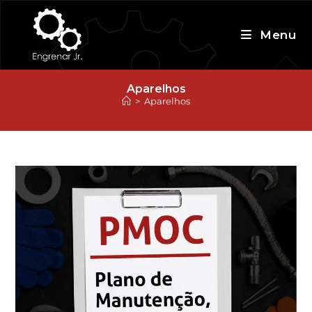
Ir
para
Menu
o
conteúdo
Aparelhos
>
Aparelhos