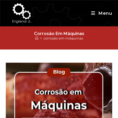
Ir
para
Menu
o
conteúdo
Corrosão Em Máquinas
>
corrosão em máquinas