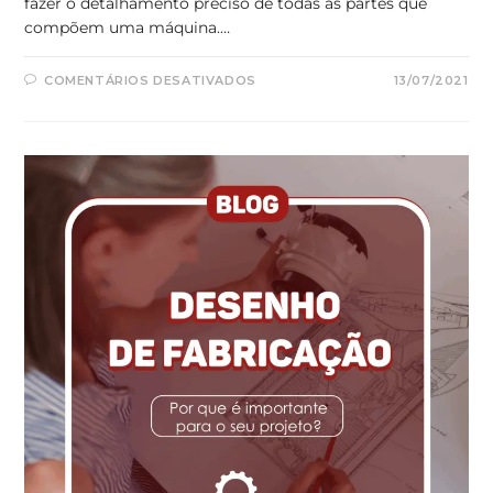
fazer o detalhamento preciso de todas as partes que
compõem uma máquina.…
EM
COMENTÁRIOS DESATIVADOS
13/07/2021
A
IMPORTÂNCIA
DO
DESENHO
TÉCNICO
NO
DESENVOLVIMENTO
DE
MÁQUINAS