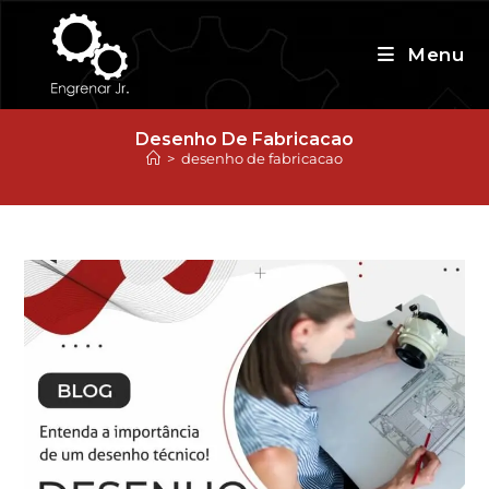
Ir
para
Menu
o
conteúdo
Desenho De Fabricacao
>
desenho de fabricacao