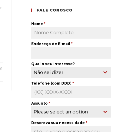
,
FALE CONOSCO
Nome
*
Endereço de E-mail
*
Qual o seu interesse?
21
Não sei dizer
Telefone (com DDD)
*
Assunto
*
Please select an option
Descreva sua necessidade
*