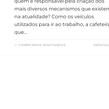
quem é responsável pela criação dos
mais diversos mecanismos que existe
na atualidade? Como os veículos
utilizados para ir ao trabalho, a cafeteir
que…
EM
COMENTÁRIOS DESATIVADOS
30/04/20
PROJETISTA
MECÂNICO:
CONHEÇA
O
PROFISSIONAL