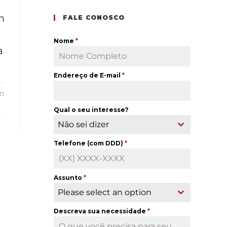
m
FALE CONOSCO
Nome
*
a
Endereço de E-mail
*
21
Qual o seu interesse?
Não sei dizer
Telefone (com DDD)
*
Assunto
*
Please select an option
Descreva sua necessidade
*