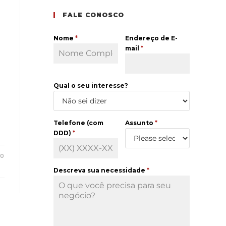
FALE CONOSCO
Nome
*
Endereço de E-
mail
*
Qual o seu interesse?
Telefone (com
Assunto
*
DDD)
*
20
Descreva sua necessidade
*