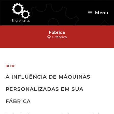
Ir
para
Menu
o
conteúdo
Fábrica
>
fábrica
BLOG
A INFLUÊNCIA DE MÁQUINAS
PERSONALIZADAS EM SUA
FÁBRICA