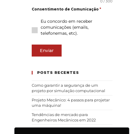
0 / 300
Consentimento de Comunicação
*
Eu concordo em receber
comunicações (emails,
telefonemas, etc).
Enviar
POSTS RECENTES
Como garantir a segurança de um
projeto por simulação computacional
Projeto Mecânico: 4 passos para projetar
uma máquina!
Tendências de mercado para
Engenheiros Mecânicos em 2022
A importância do Engenheiro Mecânico