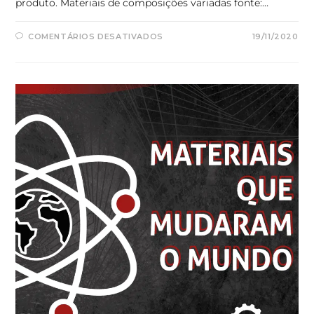
produto. Materiais de composições variadas fonte:…
EM
COMENTÁRIOS DESATIVADOS
19/11/2020
SELEÇÃO
DE
MATERIAIS
PARA
ENGENHARIA