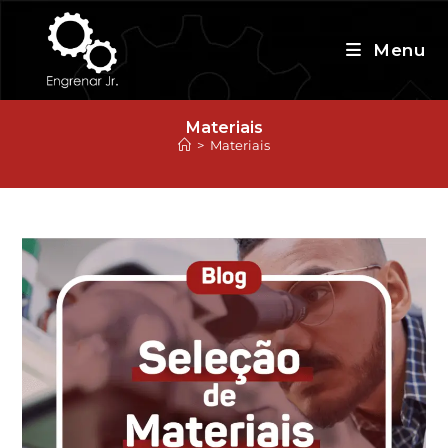
Ir
para
Menu
o
conteúdo
Materiais
>
Materiais