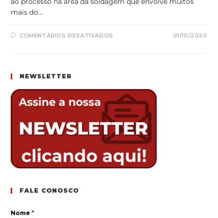
ao processo na área da soldagem que envolve muitos
mais do…
EM
COMENTÁRIOS DESATIVADOS
01/10/2020
A
IMPORTÂNCIA
DO
ENGENHEIRO(A)
MECÂNICO(A)
NA
NEWSLETTER
ÁREA
DA
SOLDAGEM
FALE CONOSCO
Nome
*