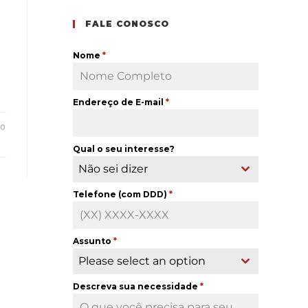
FALE CONOSCO
Nome
*
Endereço de E-mail
*
20
Qual o seu interesse?
Não sei dizer
Telefone (com DDD)
*
Assunto
*
Please select an option
Descreva sua necessidade
*